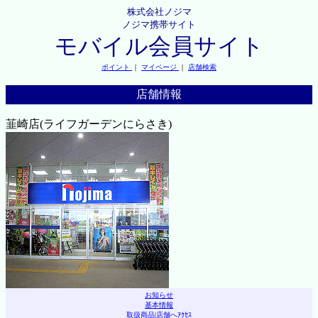
株式会社ノジマ
ノジマ携帯サイト
モバイル会員サイト
ポイント
｜
マイページ
｜
店舗検索
店舗情報
韮崎店(ライフガーデンにらさき)
お知らせ
基本情報
取扱商品
|
店舗へｱｸｾｽ