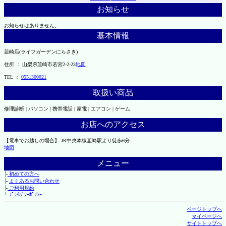
お知らせ
お知らせはありません。
基本情報
韮崎店(ライフガーデンにらさき)
住所 ： 山梨県韮崎市若宮2-2-23
地図
TEL ：
0551300021
取扱い商品
修理診断 | パソコン | 携帯電話 | 家電 | エアコン | ゲーム
お店へのアクセス
【電車でお越しの場合】 JR中央本線韮崎駅より徒歩6分
地図
メニュー
├
初めての方へ
├
よくあるお問い合わせ
├
ご利用規約
└
ﾌﾟﾗｲﾊﾞｼｰﾎﾟﾘｼｰ
ページトップへ
マイページへ
サイトトップへ