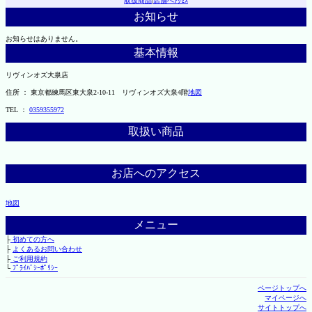
取扱商品
|
店舗へｱｸｾｽ
お知らせ
お知らせはありません。
基本情報
リヴィンオズ大泉店
住所 ： 東京都練馬区東大泉2-10-11 リヴィンオズ大泉4階
地図
TEL ：
0359355972
取扱い商品
お店へのアクセス
地図
メニュー
├
初めての方へ
├
よくあるお問い合わせ
├
ご利用規約
└
ﾌﾟﾗｲﾊﾞｼｰﾎﾟﾘｼｰ
ページトップへ
マイページへ
サイトトップへ