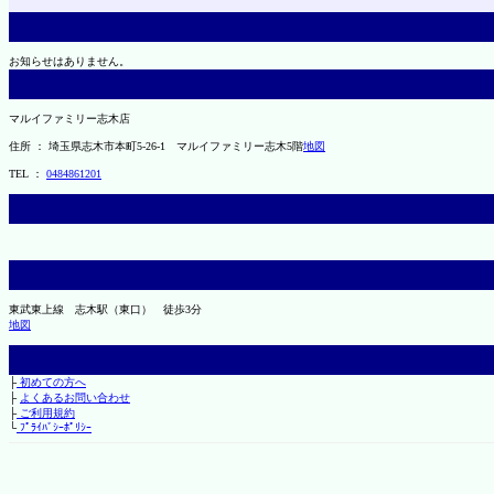
お知らせはありません。
マルイファミリー志木店
住所 ： 埼玉県志木市本町5-26-1 マルイファミリー志木5階
地図
TEL ：
0484861201
東武東上線 志木駅（東口） 徒歩3分
地図
├
初めての方へ
├
よくあるお問い合わせ
├
ご利用規約
└
ﾌﾟﾗｲﾊﾞｼｰﾎﾟﾘｼｰ