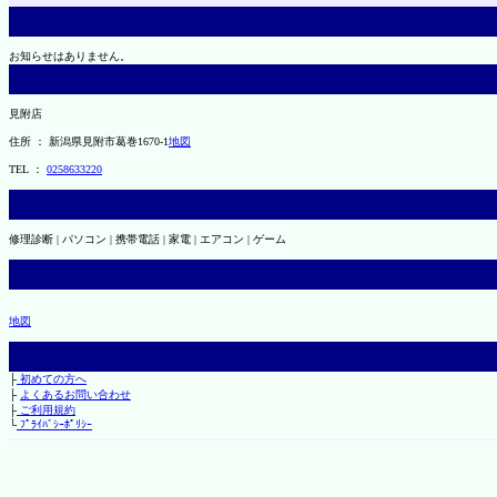
お知らせはありません。
見附店
住所 ： 新潟県見附市葛巻1670-1
地図
TEL ：
0258633220
修理診断 | パソコン | 携帯電話 | 家電 | エアコン | ゲーム
地図
├
初めての方へ
├
よくあるお問い合わせ
├
ご利用規約
└
ﾌﾟﾗｲﾊﾞｼｰﾎﾟﾘｼｰ