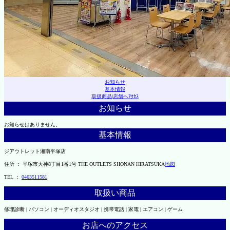
お知らせ
基本情報
取扱商品
|
店舗へｱｸｾｽ
お知らせ
お知らせはありません。
基本情報
ジアウトレット湘南平塚店
住所 ： 平塚市大神8丁目1番1号 THE OUTLETS SHONAN HIRATSUKA
地図
TEL ：
0463511581
取扱い商品
修理診断 | パソコン | オーディオスタジオ | 携帯電話 | 家電 | エアコン | ゲーム
お店へのアクセス