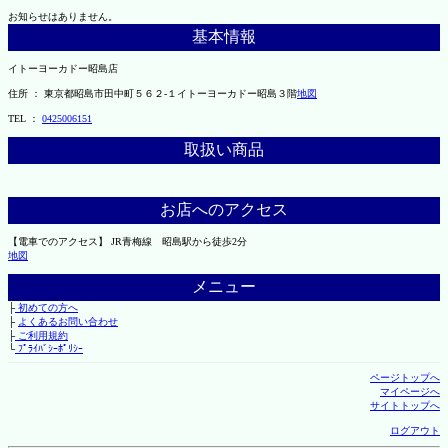
お知らせはありません。
基本情報
イトーヨーカドー昭島店
住所 ： 東京都昭島市田中町５６２-１イトーヨーカドー昭島３階
地図
TEL ：
0425006151
取扱い商品
お店へのアクセス
【電車でのアクセス】 JR青梅線 昭島駅から徒歩2分
地図
メニュー
├
初めての方へ
├
よくあるお問い合わせ
├
ご利用規約
└
ﾌﾟﾗｲﾊﾞｼｰﾎﾟﾘｼｰ
ページトップへ
マイページへ
サイトトップへ
ログアウト