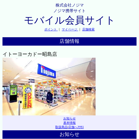
株式会社ノジマ
ノジマ携帯サイト
モバイル会員サイト
ポイント
｜
マイページ
｜
店舗検索
店舗情報
イトーヨーカドー昭島店
お知らせ
基本情報
取扱商品
|
店舗へｱｸｾｽ
お知らせ