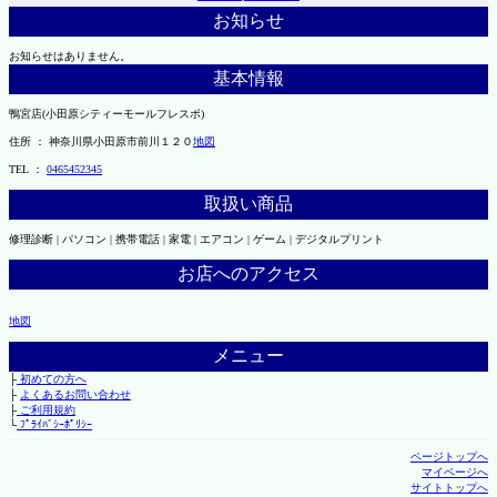
お知らせ
お知らせはありません。
基本情報
鴨宮店(小田原シティーモールフレスポ)
住所 ： 神奈川県小田原市前川１２０
地図
TEL ：
0465452345
取扱い商品
修理診断 | パソコン | 携帯電話 | 家電 | エアコン | ゲーム | デジタルプリント
お店へのアクセス
地図
メニュー
├
初めての方へ
├
よくあるお問い合わせ
├
ご利用規約
└
ﾌﾟﾗｲﾊﾞｼｰﾎﾟﾘｼｰ
ページトップへ
マイページへ
サイトトップへ