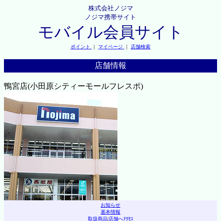
株式会社ノジマ
ノジマ携帯サイト
モバイル会員サイト
ポイント
｜
マイページ
｜
店舗検索
店舗情報
鴨宮店(小田原シティーモールフレスポ)
お知らせ
基本情報
取扱商品
|
店舗へｱｸｾｽ