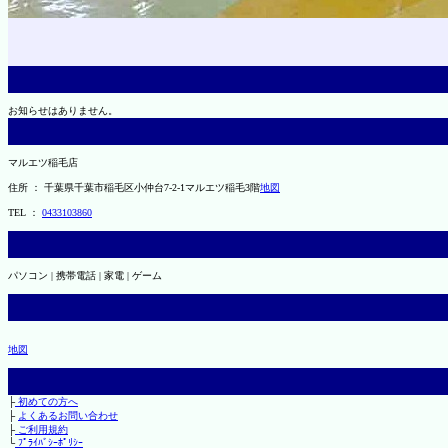
お知らせはありません。
マルエツ稲毛店
住所 ： 千葉県千葉市稲毛区小仲台7-2-1マルエツ稲毛3階
地図
TEL ：
0433103860
パソコン | 携帯電話 | 家電 | ゲーム
地図
├
初めての方へ
├
よくあるお問い合わせ
├
ご利用規約
└
ﾌﾟﾗｲﾊﾞｼｰﾎﾟﾘｼｰ