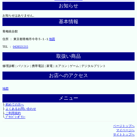
お知らせ
お知らせはありません。
基本情報
青梅統合館
住所 ： 東京都青梅市今寺５-１-１
地図
TEL ：
0428321215
取扱い商品
修理診断 | パソコン | 携帯電話 | 家電 | エアコン | ゲーム | デジタルプリント
お店へのアクセス
地図
メニュー
├
初めての方へ
├
よくあるお問い合わせ
├
ご利用規約
└
ﾌﾟﾗｲﾊﾞｼｰﾎﾟﾘｼｰ
ページトップへ
マイページへ
サイトトップへ