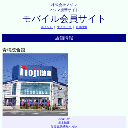
株式会社ノジマ
ノジマ携帯サイト
モバイル会員サイト
ポイント
｜
マイページ
｜
店舗検索
店舗情報
青梅統合館
お知らせ
基本情報
取扱商品
|
店舗へｱｸｾｽ