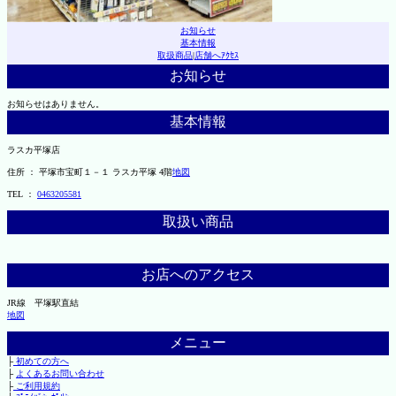
お知らせ
基本情報
取扱商品
|
店舗へｱｸｾｽ
お知らせ
お知らせはありません。
基本情報
ラスカ平塚店
住所 ： 平塚市宝町１－１ ラスカ平塚 4階
地図
TEL ：
0463205581
取扱い商品
お店へのアクセス
JR線 平塚駅直結
地図
メニュー
├
初めての方へ
├
よくあるお問い合わせ
├
ご利用規約