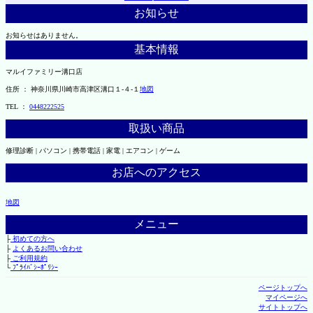
お知らせ
お知らせはありません。
基本情報
マルイファミリー溝口店
住所 ： 神奈川県川崎市高津区溝口１-４-１
地図
TEL ：
0448222525
取扱い商品
修理診断 | パソコン | 携帯電話 | 家電 | エアコン | ゲーム
お店へのアクセス
地図
メニュー
├
初めての方へ
├
よくあるお問い合わせ
├
ご利用規約
└
ﾌﾟﾗｲﾊﾞｼｰﾎﾟﾘｼｰ
ページトップへ
マイページへ
サイトトップへ