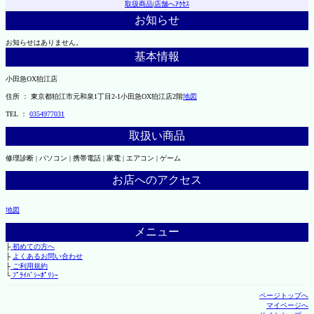
取扱商品
|
店舗へｱｸｾｽ
お知らせ
お知らせはありません。
基本情報
小田急OX狛江店
住所 ： 東京都狛江市元和泉1丁目2-1小田急OX狛江店2階
地図
TEL ：
0354977031
取扱い商品
修理診断 | パソコン | 携帯電話 | 家電 | エアコン | ゲーム
お店へのアクセス
地図
メニュー
├
初めての方へ
├
よくあるお問い合わせ
├
ご利用規約
└
ﾌﾟﾗｲﾊﾞｼｰﾎﾟﾘｼｰ
ページトップへ
マイページへ