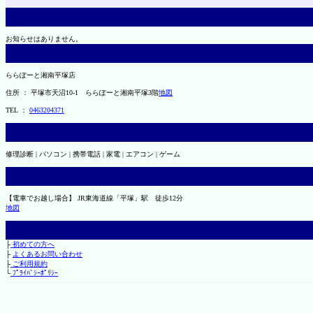
お知らせはありません。
ららぽーと湘南平塚店
住所 ： 平塚市天沼10-1 ららぽーと湘南平塚3階
地図
TEL ：
0463204371
修理診断 | パソコン | 携帯電話 | 家電 | エアコン | ゲーム
【電車でお越し場合】 JR東海道線「平塚」駅 徒歩12分
地図
├
初めての方へ
├
よくあるお問い合わせ
├
ご利用規約
└
ﾌﾟﾗｲﾊﾞｼｰﾎﾟﾘｼｰ