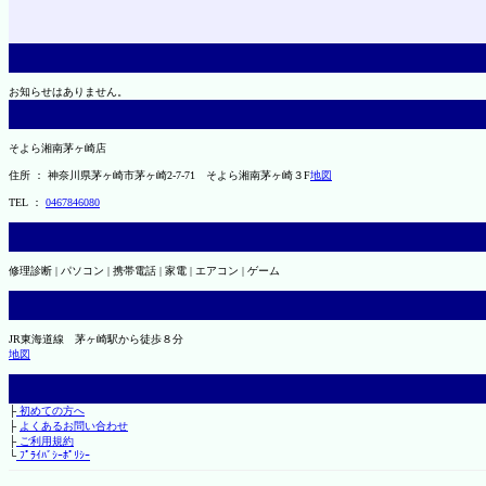
お知らせはありません。
そよら湘南茅ヶ崎店
住所 ： 神奈川県茅ヶ崎市茅ヶ崎2‐7‐71 そよら湘南茅ヶ崎３F
地図
TEL ：
0467846080
修理診断 | パソコン | 携帯電話 | 家電 | エアコン | ゲーム
JR東海道線 茅ヶ崎駅から徒歩８分
地図
├
初めての方へ
├
よくあるお問い合わせ
├
ご利用規約
└
ﾌﾟﾗｲﾊﾞｼｰﾎﾟﾘｼｰ