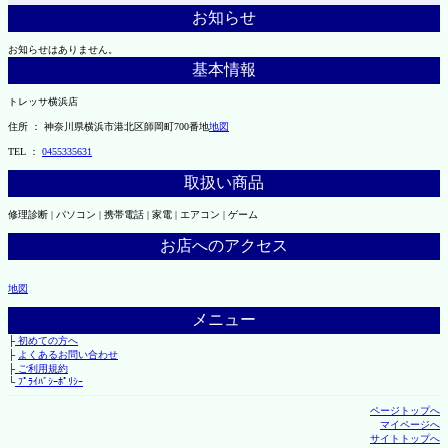
お知らせ
お知らせはありません。
基本情報
トレッサ横浜店
住所 ： 神奈川県横浜市港北区師岡町700番地
地図
TEL ：
0455335631
取扱い商品
修理診断 | パソコン | 携帯電話 | 家電 | エアコン | ゲーム
お店へのアクセス
地図
メニュー
├
初めての方へ
├
よくあるお問い合わせ
├
ご利用規約
└
ﾌﾟﾗｲﾊﾞｼｰﾎﾟﾘｼｰ
ページトップへ
マイページへ
サイトトップへ