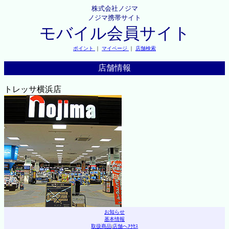
株式会社ノジマ
ノジマ携帯サイト
モバイル会員サイト
ポイント
｜
マイページ
｜
店舗検索
店舗情報
トレッサ横浜店
お知らせ
基本情報
取扱商品
|
店舗へｱｸｾｽ