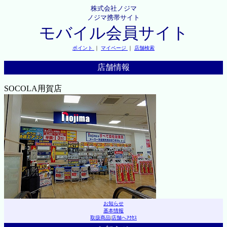
株式会社ノジマ
ノジマ携帯サイト
モバイル会員サイト
ポイント
｜
マイページ
｜
店舗検索
店舗情報
SOCOLA用賀店
お知らせ
基本情報
取扱商品
|
店舗へｱｸｾｽ