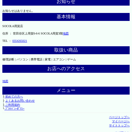
お知らせ
お知らせはありません。
基本情報
SOCOLA用賀店
住所 ： 世田谷区上用賀6-6-6 SOCOLA用賀3階
地図
TEL ：
0354265021
取扱い商品
修理診断 | パソコン | 携帯電話 | 家電 | エアコン | ゲーム
お店へのアクセス
地図
メニュー
├
初めての方へ
├
よくあるお問い合わせ
├
ご利用規約
└
ﾌﾟﾗｲﾊﾞｼｰﾎﾟﾘｼｰ
ページトップへ
マイページへ
サイトトップへ