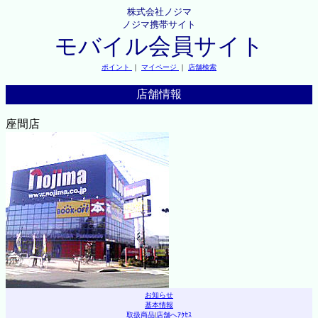
株式会社ノジマ
ノジマ携帯サイト
モバイル会員サイト
ポイント
｜
マイページ
｜
店舗検索
店舗情報
座間店
お知らせ
基本情報
取扱商品
|
店舗へｱｸｾｽ