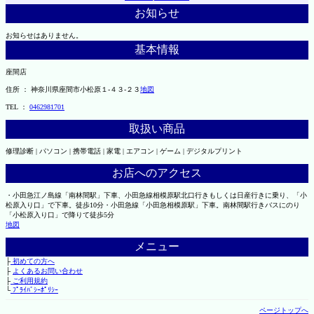
お知らせ
お知らせはありません。
基本情報
座間店
住所 ： 神奈川県座間市小松原１-４３-２３
地図
TEL ：
0462981701
取扱い商品
修理診断 | パソコン | 携帯電話 | 家電 | エアコン | ゲーム | デジタルプリント
お店へのアクセス
・小田急江ノ島線「南林間駅」下車、小田急線相模原駅北口行きもしくは日産行きに乗り、「小
松原入り口」で下車。徒歩10分・小田急線「小田急相模原駅」下車。南林間駅行きバスにのり
「小松原入り口」で降りて徒歩5分
地図
メニュー
├
初めての方へ
├
よくあるお問い合わせ
├
ご利用規約
└
ﾌﾟﾗｲﾊﾞｼｰﾎﾟﾘｼｰ
ページトップへ