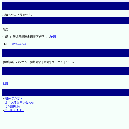
お知らせはありません。
巻店
住所 ： 新潟県新潟市西蒲区巻甲4770
地図
TEL ：
0256732560
修理診断 | パソコン | 携帯電話 | 家電 | エアコン | ゲーム
地図
├
初めての方へ
├
よくあるお問い合わせ
├
ご利用規約
└
ﾌﾟﾗｲﾊﾞｼｰﾎﾟﾘｼｰ