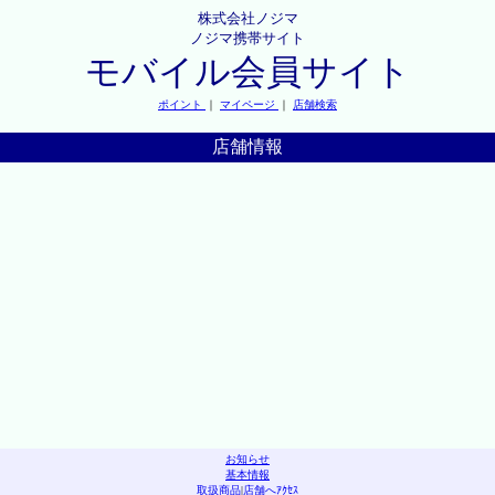
株式会社ノジマ
ノジマ携帯サイト
モバイル会員サイト
ポイント
｜
マイページ
｜
店舗検索
店舗情報
お知らせ
基本情報
取扱商品
|
店舗へｱｸｾｽ