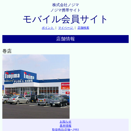
株式会社ノジマ
ノジマ携帯サイト
モバイル会員サイト
ポイント
｜
マイページ
｜
店舗検索
店舗情報
巻店
お知らせ
基本情報
取扱商品
|
店舗へｱｸｾｽ