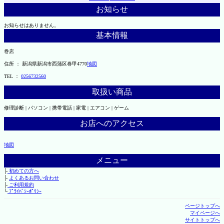
お知らせ
お知らせはありません。
基本情報
巻店
住所 ： 新潟県新潟市西蒲区巻甲4770
地図
TEL ：
0256732560
取扱い商品
修理診断 | パソコン | 携帯電話 | 家電 | エアコン | ゲーム
お店へのアクセス
地図
メニュー
├
初めての方へ
├
よくあるお問い合わせ
├
ご利用規約
└
ﾌﾟﾗｲﾊﾞｼｰﾎﾟﾘｼｰ
ページトップへ
マイページへ
サイトトップへ