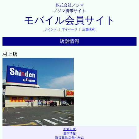
株式会社ノジマ
ノジマ携帯サイト
モバイル会員サイト
ポイント
｜
マイページ
｜
店舗検索
店舗情報
村上店
お知らせ
基本情報
取扱商品
|
店舗へｱｸｾｽ