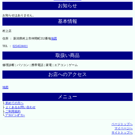
お知らせ
お知らせはありません。
基本情報
村上店
住所 ： 新潟県村上市仲間町252番地
地図
TEL ：
0254534411
取扱い商品
修理診断 | パソコン | 携帯電話 | 家電 | エアコン | ゲーム
お店へのアクセス
地図
メニュー
├
初めての方へ
├
よくあるお問い合わせ
├
ご利用規約
└
ﾌﾟﾗｲﾊﾞｼｰﾎﾟﾘｼｰ
ページトップへ
マイページへ
サイトトップへ