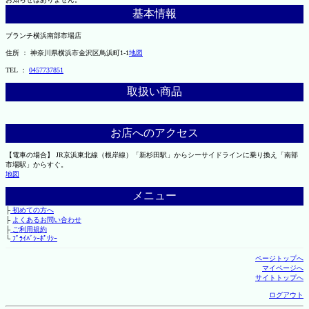
基本情報
ブランチ横浜南部市場店
住所 ： 神奈川県横浜市金沢区鳥浜町1-1
地図
TEL ：
0457737851
取扱い商品
お店へのアクセス
【電車の場合】 JR京浜東北線（根岸線）「新杉田駅」からシーサイドラインに乗り換え「南部
市場駅」からすぐ。
地図
メニュー
├
初めての方へ
├
よくあるお問い合わせ
├
ご利用規約
└
ﾌﾟﾗｲﾊﾞｼｰﾎﾟﾘｼｰ
ページトップへ
マイページへ
サイトトップへ
ログアウト