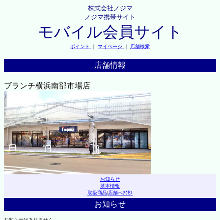
株式会社ノジマ
ノジマ携帯サイト
モバイル会員サイト
ポイント
｜
マイページ
｜
店舗検索
店舗情報
ブランチ横浜南部市場店
お知らせ
基本情報
取扱商品
|
店舗へｱｸｾｽ
お知らせ
お知らせはありません。