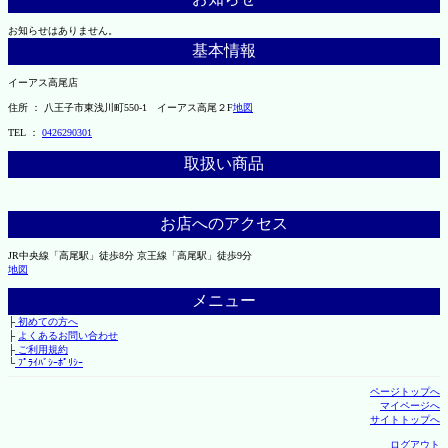
お知らせはありません。
基本情報
イーアス高尾店
住所 ： 八王子市東浅川町550-1 イーアス高尾２F
地図
TEL ：
0426290301
取扱い商品
お店へのアクセス
JR中央線「高尾駅」徒歩8分 京王線「高尾駅」徒歩9分
地図
メニュー
├
初めての方へ
├
よくあるお問い合わせ
├
ご利用規約
└
ﾌﾟﾗｲﾊﾞｼｰﾎﾟﾘｼｰ
ページトップへ
マイページへ
サイトトップへ
ログアウト