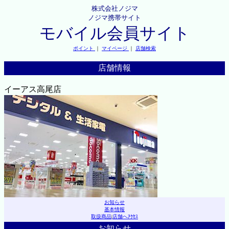
株式会社ノジマ
ノジマ携帯サイト
モバイル会員サイト
ポイント
｜
マイページ
｜
店舗検索
店舗情報
イーアス高尾店
お知らせ
基本情報
取扱商品
|
店舗へｱｸｾｽ
お知らせ