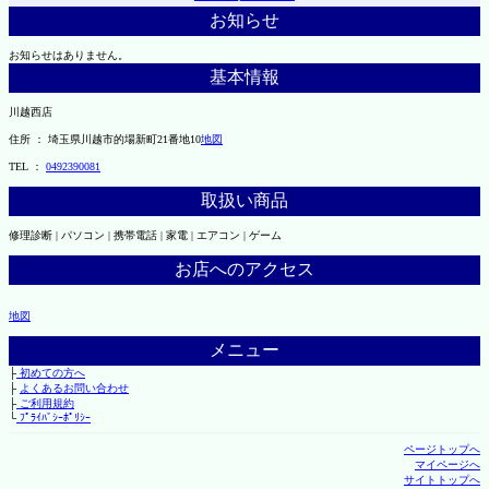
お知らせ
お知らせはありません。
基本情報
川越西店
住所 ： 埼玉県川越市的場新町21番地10
地図
TEL ：
0492390081
取扱い商品
修理診断 | パソコン | 携帯電話 | 家電 | エアコン | ゲーム
お店へのアクセス
地図
メニュー
├
初めての方へ
├
よくあるお問い合わせ
├
ご利用規約
└
ﾌﾟﾗｲﾊﾞｼｰﾎﾟﾘｼｰ
ページトップへ
マイページへ
サイトトップへ