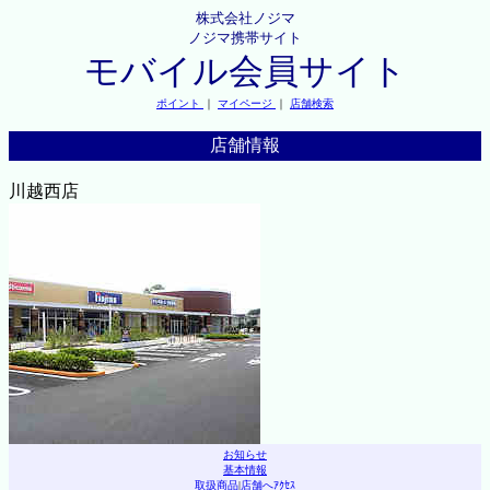
株式会社ノジマ
ノジマ携帯サイト
モバイル会員サイト
ポイント
｜
マイページ
｜
店舗検索
店舗情報
川越西店
お知らせ
基本情報
取扱商品
|
店舗へｱｸｾｽ