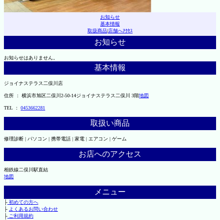
お知らせ
基本情報
取扱商品
|
店舗へｱｸｾｽ
お知らせ
お知らせはありません。
基本情報
ジョイナステラス二俣川店
住所 ： 横浜市旭区二俣川2-50-14ジョイナステラス二俣川 3階
地図
TEL ：
0453662281
取扱い商品
修理診断 | パソコン | 携帯電話 | 家電 | エアコン | ゲーム
お店へのアクセス
相鉄線二俣川駅直結
地図
メニュー
├
初めての方へ
├
よくあるお問い合わせ
├
ご利用規約