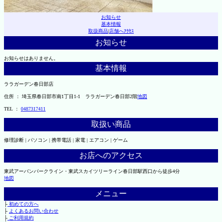
お知らせ
基本情報
取扱商品
|
店舗へｱｸｾｽ
お知らせ
お知らせはありません。
基本情報
ララガーデン春日部店
住所 ： 埼玉県春日部市南1丁目1-1 ララガーデン春日部2階
地図
TEL ：
0487317411
取扱い商品
修理診断 | パソコン | 携帯電話 | 家電 | エアコン | ゲーム
お店へのアクセス
東武アーバンパークライン・東武スカイツリーライン春日部駅西口から徒歩4分
地図
メニュー
├
初めての方へ
├
よくあるお問い合わせ
├
ご利用規約