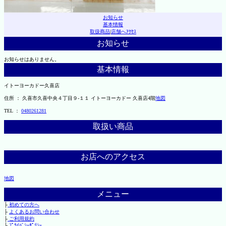
お知らせ
基本情報
取扱商品
|
店舗へｱｸｾｽ
お知らせ
お知らせはありません。
基本情報
イトーヨーカドー久喜店
住所 ： 久喜市久喜中央４丁目９-１１ イトーヨーカドー 久喜店4階
地図
TEL ：
0480261281
取扱い商品
お店へのアクセス
地図
メニュー
├
初めての方へ
├
よくあるお問い合わせ
├
ご利用規約
└
ﾌﾟﾗｲﾊﾞｼｰﾎﾟﾘｼｰ