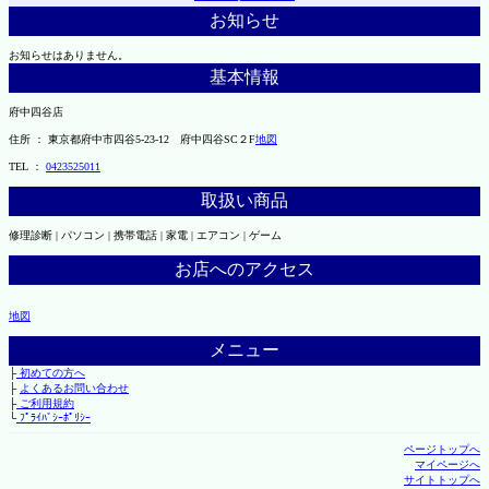
お知らせ
お知らせはありません。
基本情報
府中四谷店
住所 ： 東京都府中市四谷5-23-12 府中四谷SC２F
地図
TEL ：
0423525011
取扱い商品
修理診断 | パソコン | 携帯電話 | 家電 | エアコン | ゲーム
お店へのアクセス
地図
メニュー
├
初めての方へ
├
よくあるお問い合わせ
├
ご利用規約
└
ﾌﾟﾗｲﾊﾞｼｰﾎﾟﾘｼｰ
ページトップへ
マイページへ
サイトトップへ