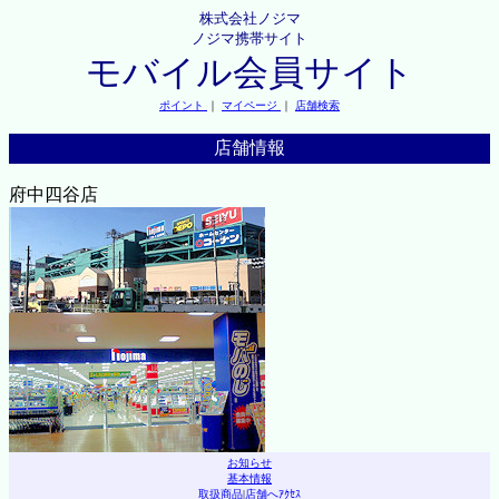
株式会社ノジマ
ノジマ携帯サイト
モバイル会員サイト
ポイント
｜
マイページ
｜
店舗検索
店舗情報
府中四谷店
お知らせ
基本情報
取扱商品
|
店舗へｱｸｾｽ