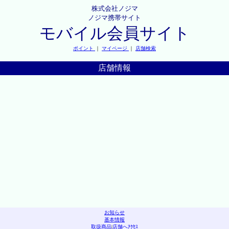
株式会社ノジマ
ノジマ携帯サイト
モバイル会員サイト
ポイント
｜
マイページ
｜
店舗検索
店舗情報
お知らせ
基本情報
取扱商品
|
店舗へｱｸｾｽ