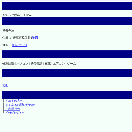
お知らせはありません。
修善寺店
住所 ： 伊豆市瓜生野1
地図
TEL ：
0558741511
修理診断 | パソコン | 携帯電話 | 家電 | エアコン | ゲーム
地図
├
初めての方へ
├
よくあるお問い合わせ
├
ご利用規約
└
ﾌﾟﾗｲﾊﾞｼｰﾎﾟﾘｼｰ