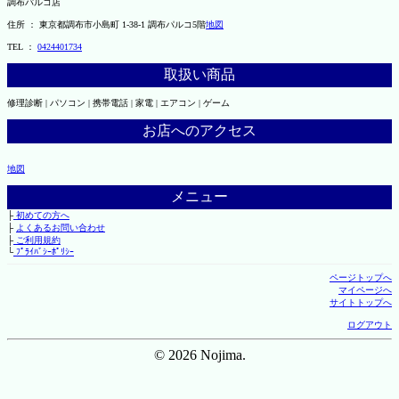
調布パルコ店
住所 ： 東京都調布市小島町 1-38-1 調布パルコ5階
地図
TEL ：
0424401734
取扱い商品
修理診断 | パソコン | 携帯電話 | 家電 | エアコン | ゲーム
お店へのアクセス
地図
メニュー
├
初めての方へ
├
よくあるお問い合わせ
├
ご利用規約
└
ﾌﾟﾗｲﾊﾞｼｰﾎﾟﾘｼｰ
ページトップへ
マイページへ
サイトトップへ
ログアウト
© 2026 Nojima.