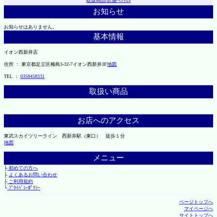
取扱商品
|
店舗へｱｸｾｽ
お知らせ
お知らせはありません。
基本情報
イオン西新井店
住所 ： 東京都足立区梅島3-32-7イオン西新井3F
地図
TEL ：
0358458331
取扱い商品
お店へのアクセス
東武スカイツリーライン 西新井駅（東口） 徒歩１分
地図
メニュー
├
初めての方へ
├
よくあるお問い合わせ
├
ご利用規約
└
ﾌﾟﾗｲﾊﾞｼｰﾎﾟﾘｼｰ
ページトップへ
マイページへ
サイトトップへ