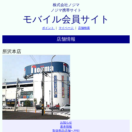
株式会社ノジマ
ノジマ携帯サイト
モバイル会員サイト
ポイント
｜
マイページ
｜
店舗検索
店舗情報
所沢本店
お知らせ
基本情報
取扱商品
|
店舗へｱｸｾｽ