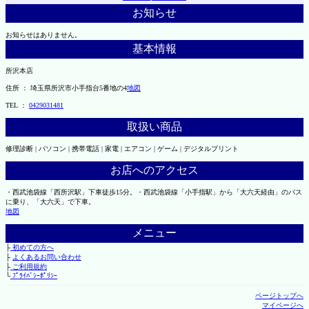
お知らせ
お知らせはありません。
基本情報
所沢本店
住所 ： 埼玉県所沢市小手指台5番地の4
地図
TEL ：
0429031481
取扱い商品
修理診断 | パソコン | 携帯電話 | 家電 | エアコン | ゲーム | デジタルプリント
お店へのアクセス
・西武池袋線「西所沢駅」下車徒歩15分。・西武池袋線「小手指駅」から「大六天経由」のバス
に乗り、「大六天」で下車。
地図
メニュー
├
初めての方へ
├
よくあるお問い合わせ
├
ご利用規約
└
ﾌﾟﾗｲﾊﾞｼｰﾎﾟﾘｼｰ
ページトップへ
マイページへ