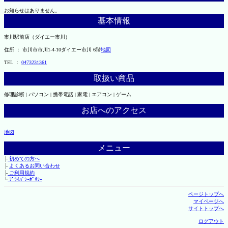
お知らせはありません。
基本情報
市川駅前店（ダイエー市川）
住所 ： 市川市市川1-4-10ダイエー市川 6階
地図
TEL ：
0473231361
取扱い商品
修理診断 | パソコン | 携帯電話 | 家電 | エアコン | ゲーム
お店へのアクセス
地図
メニュー
├
初めての方へ
├
よくあるお問い合わせ
├
ご利用規約
└
ﾌﾟﾗｲﾊﾞｼｰﾎﾟﾘｼｰ
ページトップへ
マイページへ
サイトトップへ
ログアウト