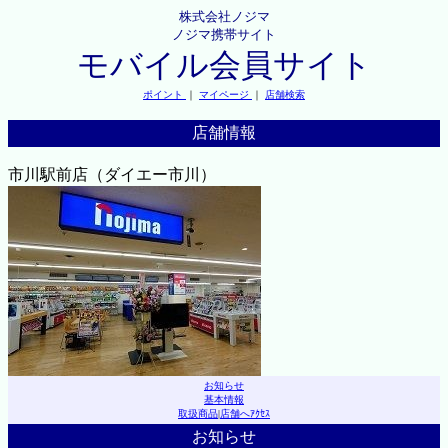
株式会社ノジマ
ノジマ携帯サイト
モバイル会員サイト
ポイント
｜
マイページ
｜
店舗検索
店舗情報
市川駅前店（ダイエー市川）
お知らせ
基本情報
取扱商品
|
店舗へｱｸｾｽ
お知らせ