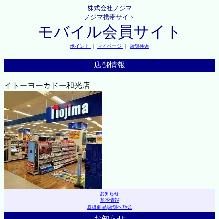
株式会社ノジマ
ノジマ携帯サイト
モバイル会員サイト
ポイント
｜
マイページ
｜
店舗検索
店舗情報
イトーヨーカドー和光店
お知らせ
基本情報
取扱商品
|
店舗へｱｸｾｽ
お知らせ