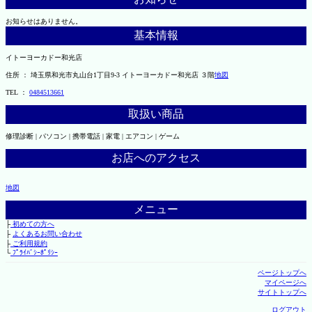
お知らせはありません。
基本情報
イトーヨーカドー和光店
住所 ： 埼玉県和光市丸山台1丁目9-3 イトーヨーカドー和光店 ３階
地図
TEL ：
0484513661
取扱い商品
修理診断 | パソコン | 携帯電話 | 家電 | エアコン | ゲーム
お店へのアクセス
地図
メニュー
├
初めての方へ
├
よくあるお問い合わせ
├
ご利用規約
└
ﾌﾟﾗｲﾊﾞｼｰﾎﾟﾘｼｰ
ページトップへ
マイページへ
サイトトップへ
ログアウト