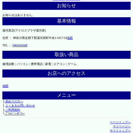
お知らせ
お知らせはありません。
基本情報
湯河原店(アクロスプラザ湯河原)
住所 ： 神奈川県足柄下郡湯河原町中央1-1617-54
地図
TEL ：
0465641688
取扱い商品
修理診断 | パソコン | 携帯電話 | 家電 | エアコン | ゲーム
お店へのアクセス
地図
メニュー
├
初めての方へ
├
よくあるお問い合わせ
├
ご利用規約
└
ﾌﾟﾗｲﾊﾞｼｰﾎﾟﾘｼｰ
ページトップへ
マイページへ
サイトトップへ