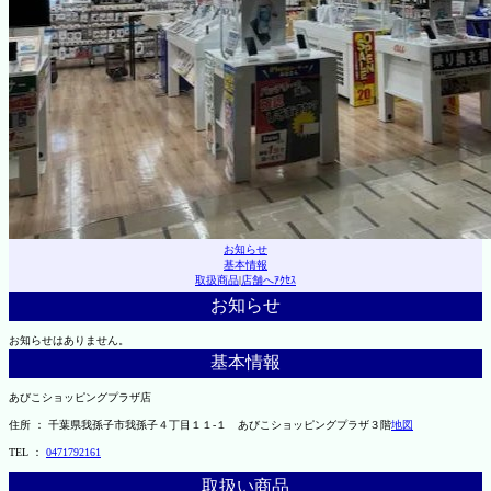
お知らせ
基本情報
取扱商品
|
店舗へｱｸｾｽ
お知らせ
お知らせはありません。
基本情報
あびこショッピングプラザ店
住所 ： 千葉県我孫子市我孫子４丁目１１-１ あびこショッピングプラザ３階
地図
TEL ：
0471792161
取扱い商品