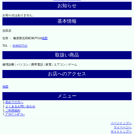
お知らせ
お知らせはありません。
基本情報
吉田店
住所 ： 榛原郡吉田町神戸550
地図
TEL ：
0548327511
取扱い商品
修理診断 | パソコン | 携帯電話 | 家電 | エアコン | ゲーム
お店へのアクセス
地図
メニュー
├
初めての方へ
├
よくあるお問い合わせ
├
ご利用規約
└
ﾌﾟﾗｲﾊﾞｼｰﾎﾟﾘｼｰ
ページトップへ
マイページへ
サイトトップへ