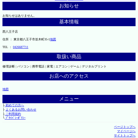
お知らせ
お知らせはありません。
基本情報
西八王子店
住所 ： 東京都八王子市並木町35-1
地図
TEL ：
0426687711
取扱い商品
修理診断 | パソコン | 携帯電話 | 家電 | エアコン | ゲーム | デジタルプリント
お店へのアクセス
地図
メニュー
├
初めての方へ
├
よくあるお問い合わせ
├
ご利用規約
└
ﾌﾟﾗｲﾊﾞｼｰﾎﾟﾘｼｰ
ページトップへ
マイページへ
サイトトップへ