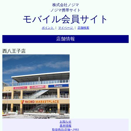
株式会社ノジマ
ノジマ携帯サイト
モバイル会員サイト
ポイント
｜
マイページ
｜
店舗検索
店舗情報
西八王子店
お知らせ
基本情報
取扱商品
|
店舗へｱｸｾｽ