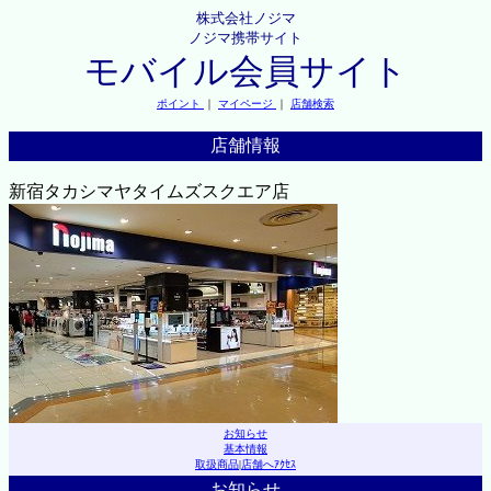
株式会社ノジマ
ノジマ携帯サイト
モバイル会員サイト
ポイント
｜
マイページ
｜
店舗検索
店舗情報
新宿タカシマヤタイムズスクエア店
お知らせ
基本情報
取扱商品
|
店舗へｱｸｾｽ
お知らせ