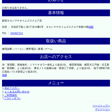
お知らせはありません。
基本情報
新宿タカシマヤタイムズスクエア店
住所 ： 渋谷区千駄ヶ谷5丁目24番2号 タカシマヤタイムズスクエア本館11階
地図
TEL ：
0353627221
取扱い商品
修理診断 | パソコン | 携帯電話 | 家電 | ゲーム
お店へのアクセス
JR「新宿駅」新南改札・ミライナタワー改札より徒歩2分。 都営新宿線・都営大江戸線・京王新
線「新宿駅」より徒歩5分。 東京メトロ副都心線「新宿三丁目駅」より徒歩3分。 地下1階地下鉄
口直結 バスタ新宿より徒歩2分。
地図
メニュー
├
初めての方へ
├
よくあるお問い合わせ
├
ご利用規約
└
ﾌﾟﾗｲﾊﾞｼｰﾎﾟﾘｼｰ
ページトップへ
マイページへ