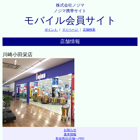
株式会社ノジマ
ノジマ携帯サイト
モバイル会員サイト
ポイント
｜
マイページ
｜
店舗検索
店舗情報
川崎小田栄店
お知らせ
基本情報
取扱商品
|
店舗へｱｸｾｽ