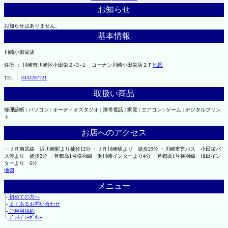
お知らせ
お知らせはありません。
基本情報
川崎小田栄店
住所 ： 川崎市川崎区小田栄２‐３‐１ コーナン川崎小田栄店２Ｆ
地図
TEL ：
0443287721
取扱い商品
修理診断 | パソコン | オーディオスタジオ | 携帯電話 | 家電 | エアコン | ゲーム | デジタルプリン
ト
お店へのアクセス
・ＪＲ南武線 浜川崎駅より徒歩12分 ・ＪＲ川崎駅より 徒歩29分 ・川崎市営バス 小田栄バ
ス停より 徒歩2分 ・首都高1号横羽線 浜川崎インターより4分 ・首都高1号横羽線 浅田イン
ターより 6分
地図
メニュー
├
初めての方へ
├
よくあるお問い合わせ
├
ご利用規約
└
ﾌﾟﾗｲﾊﾞｼｰﾎﾟﾘｼｰ