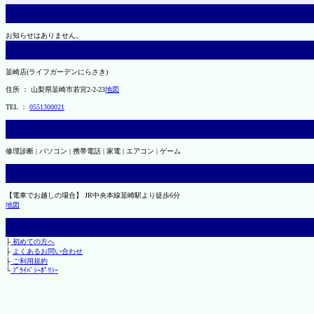
お知らせはありません。
韮崎店(ライフガーデンにらさき)
住所 ： 山梨県韮崎市若宮2-2-23
地図
TEL ：
0551300021
修理診断 | パソコン | 携帯電話 | 家電 | エアコン | ゲーム
【電車でお越しの場合】 JR中央本線韮崎駅より徒歩6分
地図
├
初めての方へ
├
よくあるお問い合わせ
├
ご利用規約
└
ﾌﾟﾗｲﾊﾞｼｰﾎﾟﾘｼｰ