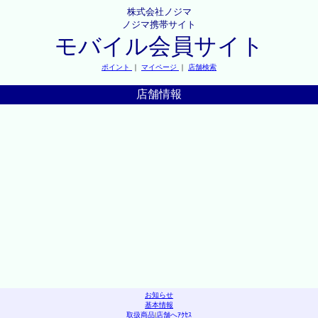
株式会社ノジマ
ノジマ携帯サイト
モバイル会員サイト
ポイント
｜
マイページ
｜
店舗検索
店舗情報
お知らせ
基本情報
取扱商品
|
店舗へｱｸｾｽ