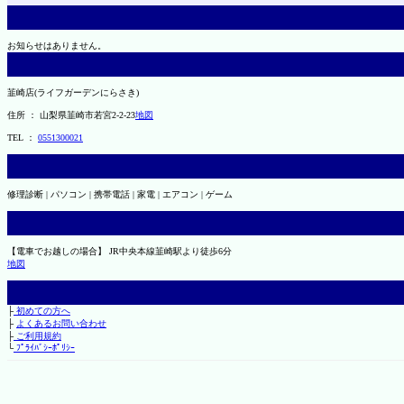
お知らせはありません。
韮崎店(ライフガーデンにらさき)
住所 ： 山梨県韮崎市若宮2-2-23
地図
TEL ：
0551300021
修理診断 | パソコン | 携帯電話 | 家電 | エアコン | ゲーム
【電車でお越しの場合】 JR中央本線韮崎駅より徒歩6分
地図
├
初めての方へ
├
よくあるお問い合わせ
├
ご利用規約
└
ﾌﾟﾗｲﾊﾞｼｰﾎﾟﾘｼｰ