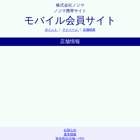
株式会社ノジマ
ノジマ携帯サイト
モバイル会員サイト
ポイント
｜
マイページ
｜
店舗検索
店舗情報
お知らせ
基本情報
取扱商品
|
店舗へｱｸｾｽ