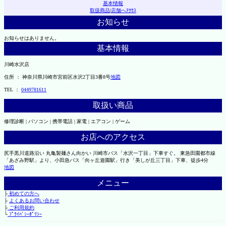
基本情報
取扱商品
|
店舗へｱｸｾｽ
お知らせ
お知らせはありません。
基本情報
川崎水沢店
住所 ： 神奈川県川崎市宮前区水沢2丁目3番8号
地図
TEL ：
0449781611
取扱い商品
修理診断 | パソコン | 携帯電話 | 家電 | エアコン | ゲーム
お店へのアクセス
尻手黒川道路沿い 丸亀製麺さん向かい 川崎市バス「水沢一丁目」下車すぐ。 東急田園都市線
「あざみ野駅」より、小田急バス「向ヶ丘遊園駅」行き「美しが丘三丁目」下車、徒歩4分
地図
メニュー
├
初めての方へ
├
よくあるお問い合わせ
├
ご利用規約
└
ﾌﾟﾗｲﾊﾞｼｰﾎﾟﾘｼｰ