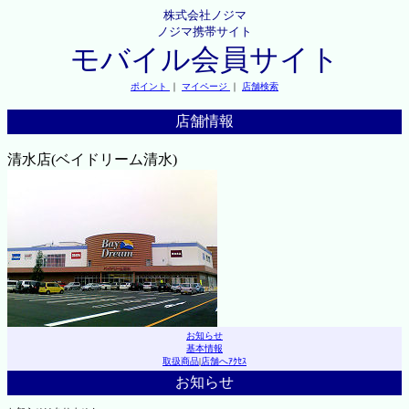
株式会社ノジマ
ノジマ携帯サイト
モバイル会員サイト
ポイント
｜
マイページ
｜
店舗検索
店舗情報
清水店(ベイドリーム清水)
お知らせ
基本情報
取扱商品
|
店舗へｱｸｾｽ
お知らせ