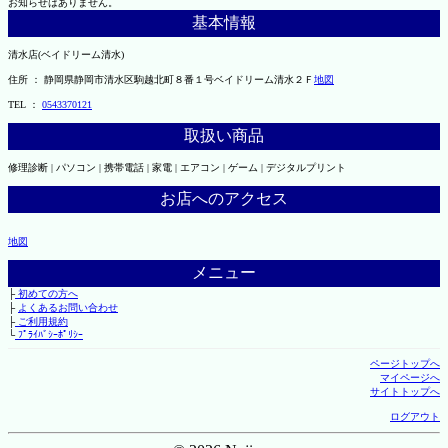
お知らせはありません。
基本情報
清水店(ベイドリーム清水)
住所 ： 静岡県静岡市清水区駒越北町８番１号ベイドリーム清水２Ｆ
地図
TEL ：
0543370121
取扱い商品
修理診断 | パソコン | 携帯電話 | 家電 | エアコン | ゲーム | デジタルプリント
お店へのアクセス
地図
メニュー
├
初めての方へ
├
よくあるお問い合わせ
├
ご利用規約
└
ﾌﾟﾗｲﾊﾞｼｰﾎﾟﾘｼｰ
ページトップへ
マイページへ
サイトトップへ
ログアウト