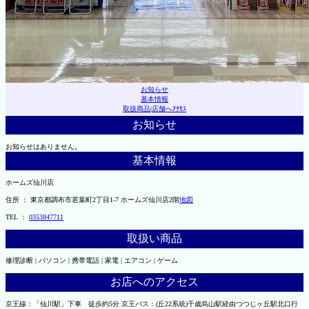
お知らせ
基本情報
取扱商品
|
店舗へｱｸｾｽ
お知らせ
お知らせはありません。
基本情報
ホームズ仙川店
住所 ： 東京都調布市若葉町2丁目1-7 ホームズ仙川店2階
地図
TEL ：
0353847711
取扱い商品
修理診断 | パソコン | 携帯電話 | 家電 | エアコン | ゲーム
お店へのアクセス
京王線：「仙川駅」下車 徒歩約5分 京王バス：(丘22系統)千歳烏山駅経由つつじヶ丘駅北口行