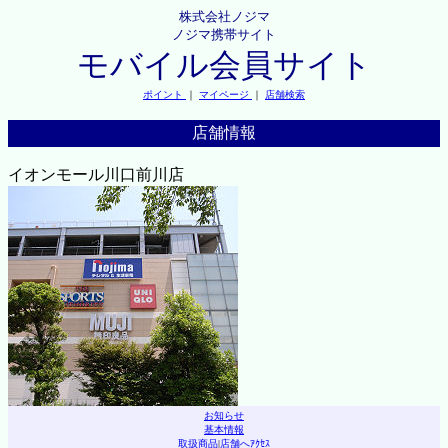
株式会社ノジマ
ノジマ携帯サイト
モバイル会員サイト
ポイント
｜
マイページ
｜
店舗検索
店舗情報
イオンモール川口前川店
お知らせ
基本情報
取扱商品
|
店舗へｱｸｾｽ