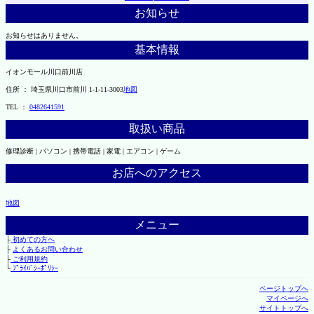
お知らせ
お知らせはありません。
基本情報
イオンモール川口前川店
住所 ： 埼玉県川口市前川 1-1-11-3003
地図
TEL ：
0482641591
取扱い商品
修理診断 | パソコン | 携帯電話 | 家電 | エアコン | ゲーム
お店へのアクセス
地図
メニュー
├
初めての方へ
├
よくあるお問い合わせ
├
ご利用規約
└
ﾌﾟﾗｲﾊﾞｼｰﾎﾟﾘｼｰ
ページトップへ
マイページへ
サイトトップへ