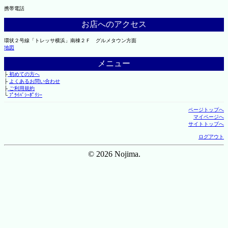
携帯電話
お店へのアクセス
環状２号線「トレッサ横浜」南棟２Ｆ グルメタウン方面
地図
メニュー
├
初めての方へ
├
よくあるお問い合わせ
├
ご利用規約
└
ﾌﾟﾗｲﾊﾞｼｰﾎﾟﾘｼｰ
ページトップへ
マイページへ
サイトトップへ
ログアウト
© 2026 Nojima.