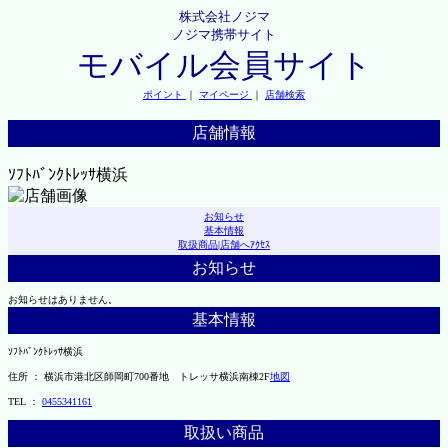
株式会社ノジマ
ノジマ携帯サイト
モバイル会員サイト
ポイント
｜
マイページ
｜
店舗検索
店舗情報
ｿﾌﾄﾊﾞﾝｸﾄﾚｯｻ横浜
お知らせ
基本情報
取扱商品
|
店舗へｱｸｾｽ
お知らせ
お知らせはありません。
基本情報
ｿﾌﾄﾊﾞﾝｸﾄﾚｯｻ横浜
住所 ： 横浜市港北区師岡町700番地 トレッサ横浜南棟2F
地図
TEL ：
0455341161
取扱い商品