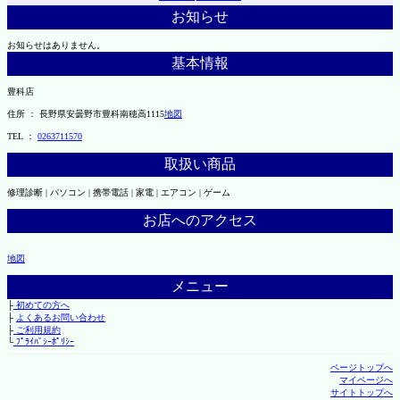
お知らせ
お知らせはありません。
基本情報
豊科店
住所 ： 長野県安曇野市豊科南穂高1115
地図
TEL ：
0263711570
取扱い商品
修理診断 | パソコン | 携帯電話 | 家電 | エアコン | ゲーム
お店へのアクセス
地図
メニュー
├
初めての方へ
├
よくあるお問い合わせ
├
ご利用規約
└
ﾌﾟﾗｲﾊﾞｼｰﾎﾟﾘｼｰ
ページトップへ
マイページへ
サイトトップへ