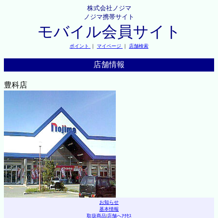
株式会社ノジマ
ノジマ携帯サイト
モバイル会員サイト
ポイント
｜
マイページ
｜
店舗検索
店舗情報
豊科店
お知らせ
基本情報
取扱商品
|
店舗へｱｸｾｽ