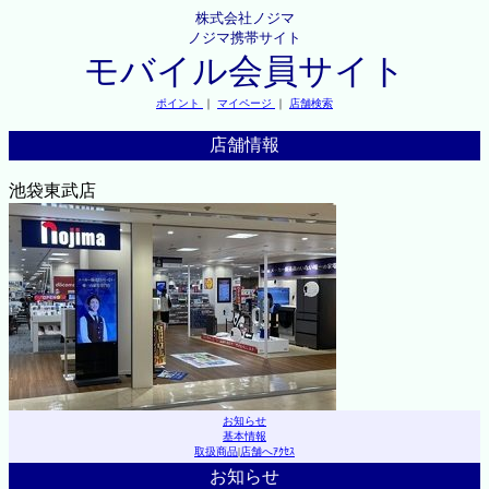
株式会社ノジマ
ノジマ携帯サイト
モバイル会員サイト
ポイント
｜
マイページ
｜
店舗検索
店舗情報
池袋東武店
お知らせ
基本情報
取扱商品
|
店舗へｱｸｾｽ
お知らせ