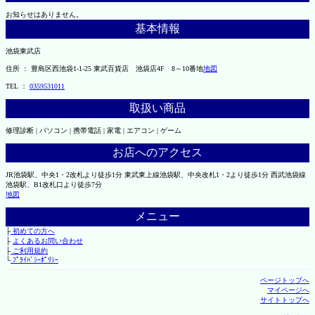
お知らせはありません。
基本情報
池袋東武店
住所 ： 豊島区西池袋1-1-25 東武百貨店 池袋店4F 8～10番地
地図
TEL ：
0359531011
取扱い商品
修理診断 | パソコン | 携帯電話 | 家電 | エアコン | ゲーム
お店へのアクセス
JR池袋駅、中央1・2改札より徒歩1分 東武東上線池袋駅、中央改札1・2より徒歩1分 西武池袋線
池袋駅、B1改札口より徒歩7分
地図
メニュー
├
初めての方へ
├
よくあるお問い合わせ
├
ご利用規約
└
ﾌﾟﾗｲﾊﾞｼｰﾎﾟﾘｼｰ
ページトップへ
マイページへ
サイトトップへ