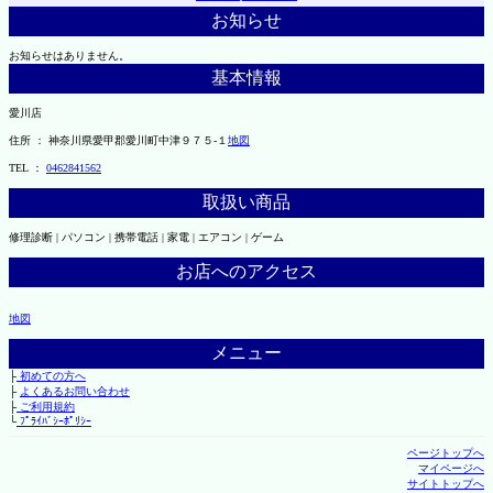
お知らせ
お知らせはありません。
基本情報
愛川店
住所 ： 神奈川県愛甲郡愛川町中津９７５-１
地図
TEL ：
0462841562
取扱い商品
修理診断 | パソコン | 携帯電話 | 家電 | エアコン | ゲーム
お店へのアクセス
地図
メニュー
├
初めての方へ
├
よくあるお問い合わせ
├
ご利用規約
└
ﾌﾟﾗｲﾊﾞｼｰﾎﾟﾘｼｰ
ページトップへ
マイページへ
サイトトップへ