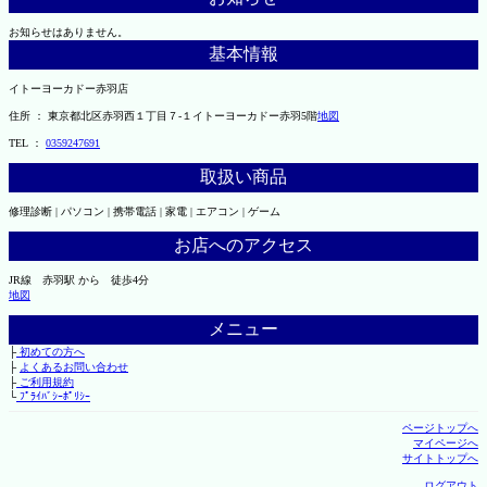
お知らせはありません。
基本情報
イトーヨーカドー赤羽店
住所 ： 東京都北区赤羽西１丁目７-１イトーヨーカドー赤羽5階
地図
TEL ：
0359247691
取扱い商品
修理診断 | パソコン | 携帯電話 | 家電 | エアコン | ゲーム
お店へのアクセス
JR線 赤羽駅 から 徒歩4分
地図
メニュー
├
初めての方へ
├
よくあるお問い合わせ
├
ご利用規約
└
ﾌﾟﾗｲﾊﾞｼｰﾎﾟﾘｼｰ
ページトップへ
マイページへ
サイトトップへ
ログアウト