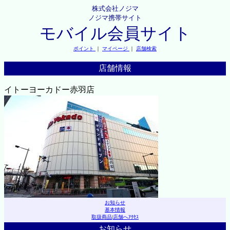
株式会社ノジマ
ノジマ携帯サイト
モバイル会員サイト
ポイント
｜
マイページ
｜
店舗検索
店舗情報
イトーヨーカドー赤羽店
お知らせ
基本情報
取扱商品
|
店舗へｱｸｾｽ
お知らせ